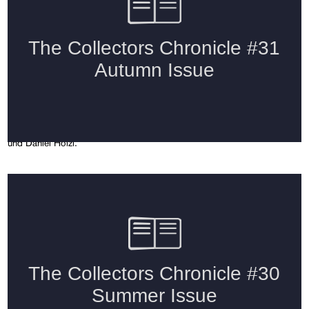
Issue 31 – The Autumn Issue (2025)
mit Julius von Bismarck, June Crespo, Nuriel and Audrey Molcho,
Philipp Fleischmann, Max Freund, Lena Göbel, Thomas Feuerstein,
Tobias Pils, Logan T. Sibrel, Natacha Donzé, Mercedes Azpilicueta
und Daniel Hölzl.