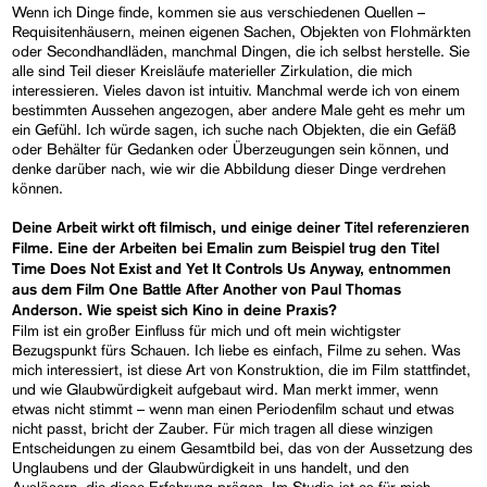
Wenn ich Dinge finde, kommen sie aus verschiedenen Quellen –
Requisitenhäusern, meinen eigenen Sachen, Objekten von Flohmärkten
oder Secondhandläden, manchmal Dingen, die ich selbst herstelle. Sie
alle sind Teil dieser Kreisläufe materieller Zirkulation, die mich
interessieren. Vieles davon ist intuitiv. Manchmal werde ich von einem
bestimmten Aussehen angezogen, aber andere Male geht es mehr um
ein Gefühl. Ich würde sagen, ich suche nach Objekten, die ein Gefäß
oder Behälter für Gedanken oder Überzeugungen sein können, und
denke darüber nach, wie wir die Abbildung dieser Dinge verdrehen
können.
Deine Arbeit wirkt oft filmisch, und einige deiner Titel referenzieren
Filme. Eine der Arbeiten bei Emalin zum Beispiel trug den Titel
Time Does Not Exist and Yet It Controls Us Anyway
, entnommen
aus dem Film
One Battle After Another
von Paul Thomas
Anderson. Wie speist sich Kino in deine Praxis?
Film ist ein großer Einfluss für mich und oft mein wichtigster
Bezugspunkt fürs Schauen. Ich liebe es einfach, Filme zu sehen. Was
mich interessiert, ist diese Art von Konstruktion, die im Film stattfindet,
und wie Glaubwürdigkeit aufgebaut wird. Man merkt immer, wenn
etwas nicht stimmt – wenn man einen Periodenfilm schaut und etwas
nicht passt, bricht der Zauber. Für mich tragen all diese winzigen
Entscheidungen zu einem Gesamtbild bei, das von der Aussetzung des
Unglaubens und der Glaubwürdigkeit in uns handelt, und den
Auslösern, die diese Erfahrung prägen. Im Studio ist es für mich