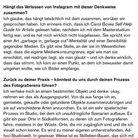
Hängt das Verlassen von Instagram mit dieser Denkweise
zusammen?
Ich glaube, das hängt tatsächlich mit dem zusammen, worüber wir
Self-Help
gesprochen haben. Ich erinnere mich, dass ich Carol Boves
Guide for Artists
gelesen habe, nachdem ich mit dem Masterstudium
fertig war, und es hat mich wirklich nicht losgelassen. Sie spricht von
einer Art „garbage in, garbage out"-Mentalität und einer Sensibilität
gegenüber Medien. Es gibt eine Stelle, an der sie im Wesentlichen
sagt, dass die eigene Medienkonsumgrenze, egal wie man sie
einschätzt, viel niedriger liegt, als man glaubt – und ich denke wirklich,
dass das stimmt. Ich kam an einen Punkt, an dem ich bewusster damit
umgehen wollte, wie ich Bilder empfange.
Zurück zu deiner Praxis – könntest du uns durch deinen Prozess
des Fotografierens führen?
Ich verhake mich an einem bestimmten Objekt und denke: okay,
nehmen wir das als Ausgangspunkt. Von da aus fange ich an,
gemietete, gekaufte oder gefundene Objekte zusammenzubringen und
sie auf verschiedene Arten anzuordnen. Es ist ein sehr spielerischer
Prozess im Studio, bei dem ich unaufdringliche Szenarien aufbaue. Es
gibt ein paar Orte in Südkalifornien, zu denen ich zum Fotografieren
fahre, meistens in der Wüste. Orte, die mir zugänglich sind und die ich
visuell schon kenne. Es wird zu meiner eigenen umherstreifenden, Ad-
hoc-Studiowelt. In gewisser Weise ist es Stillleben-Bauen, das sich mit