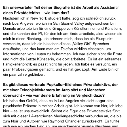
Ein unerwarteter Teil deiner Biografie ist die Arbeit als Assistentin
eines Privatdetektivs – wie kam das?
Nachdem ich in New York studiert hatte, zog ich schließlich zurück
nach Los Angeles, wo ich im San Gabriel Valley aufgewachsen bin.
Damals arbeitete ich für eine Gruppe von Künstlerinnen und Künstlern,
und die kannten den PI, für den ich am Ende arbeitete, also wiesen sie
mich in diese Richtung. Ich erinnere mich, dass ich als Pluspunkt
vermerkte, dass ich ein bisschen dieses „Valley Girl"-Sprechen
draufhabe, und das kann man am Telefon wirklich einsetzen, um
Informationen von Leuten zu bekommen. Ich war sicher nicht die Erste
und nicht die Letzte Künstlerin, die dort arbeitete. Es ist ein seltsames
Fähigkeitenprofil; es passt nicht für jeden. Ich habe es versucht, ein
paar Probeaufgaben gemacht, und es hat geklappt. Am Ende bin ich
ein paar Jahre geblieben.
Es gibt dieses vertraute Popkultur-Bild eines Privatdetektivs, der
mit einer Teleobjektivkamera im Auto sitzt und Menschen
überwacht – wie war deine Erfahrung im Vergleich dazu?
Ich habe das Gefühl, dass es in Los Angeles vielleicht sogar eine
psychische Präsenz in meiner Arbeit gibt. Ich komme von hier, ich lebe
hier – es ist unausweichlich. Selbst die Figur des Privatdetektivs fühlt
sich mit dieser LA-zentrierten Mediengeschichte verbunden an, die bis
zum Noir und Autoren wie Raymond Chandler zurückreicht. Es fühlte
sich wie ein reiches Feld an, um verschiedene visuelle Klischees und