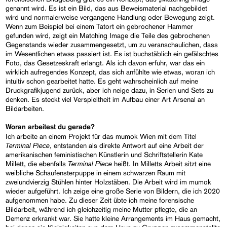
genannt wird. Es ist ein Bild, das aus Beweismaterial nachgebildet
wird und normalerweise vergangene Handlung oder Bewegung zeigt.
Wenn zum Beispiel bei einem Tatort ein gebrochener Hammer
gefunden wird, zeigt ein Matching Image die Teile des gebrochenen
Gegenstands wieder zusammengesetzt, um zu veranschaulichen, dass
im Wesentlichen etwas passiert ist. Es ist buchstäblich ein gefälschtes
Foto, das Gesetzeskraft erlangt. Als ich davon erfuhr, war das ein
wirklich aufregendes Konzept, das sich anfühlte wie etwas, woran ich
intuitiv schon gearbeitet hatte. Es geht wahrscheinlich auf meine
Druckgrafikjugend zurück, aber ich neige dazu, in Serien und Sets zu
denken. Es steckt viel Verspieltheit im Aufbau einer Art Arsenal an
Bildarbeiten.
Woran arbeitest du gerade?
Ich arbeite an einem Projekt für das mumok Wien mit dem Titel
Terminal Piece
, entstanden als direkte Antwort auf eine Arbeit der
amerikanischen feministischen Künstlerin und Schriftstellerin Kate
Terminal Piece
Millett, die ebenfalls
heißt. In Milletts Arbeit sitzt eine
weibliche Schaufensterpuppe in einem schwarzen Raum mit
zweiundvierzig Stühlen hinter Holzstäben. Die Arbeit wird im mumok
wieder aufgeführt. Ich zeige eine große Serie von Bildern, die ich 2020
aufgenommen habe. Zu dieser Zeit übte ich meine forensische
Bildarbeit, während ich gleichzeitig meine Mutter pflegte, die an
Demenz erkrankt war. Sie hatte kleine Arrangements im Haus gemacht,