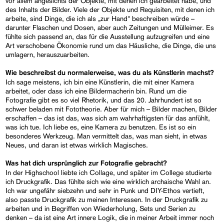
vor allem angesichts der Objekte, mit denen ich gearbeitet habe, und
des Inhalts der Bilder. Viele der Objekte und Requisiten, mit denen ich
arbeite, sind Dinge, die ich als „zur Hand" beschreiben würde –
darunter Flaschen und Dosen, aber auch Zeitungen und Mülleimer. Es
fühlte sich passend an, das für die Ausstellung aufzugreifen und eine
Art verschobene Ökonomie rund um das Häusliche, die Dinge, die uns
umlagern, herauszuarbeiten.
Wie beschreibst du normalerweise, was du als Künstlerin machst?
Ich sage meistens, ich bin eine Künstlerin, die mit einer Kamera
arbeitet, oder dass ich eine Bildermacherin bin. Rund um die
Fotografie gibt es so viel Rhetorik, und das 20. Jahrhundert ist so
schwer beladen mit Fototheorie. Aber für mich – Bilder machen, Bilder
erschaffen – das ist das, was sich am wahrhaftigsten für das anfühlt,
was ich tue. Ich liebe es, eine Kamera zu benutzen. Es ist so ein
besonderes Werkzeug. Man vermittelt das, was man sieht, in etwas
Neues, und daran ist etwas wirklich Magisches.
Was hat dich ursprünglich zur Fotografie gebracht?
In der Highschool liebte ich Collage, und später im College studierte
ich Druckgrafik. Das fühlte sich wie eine wirklich archaische Wahl an.
Ich war ungefähr siebzehn und sehr in Punk und DIY-Ethos vertieft,
also passte Druckgrafik zu meinen Interessen. In der Druckgrafik zu
arbeiten und in Begriffen von Wiederholung, Sets und Serien zu
denken – da ist eine Art innere Logik, die in meiner Arbeit immer noch