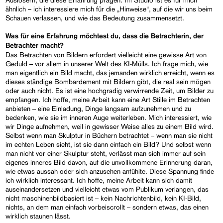
ähnlich – ich interessiere mich für die „Hinweise“, auf die wir uns beim
Schauen verlassen, und wie das Bedeutung zusammensetzt.
Was für eine Erfahrung möchtest du, dass die Betrachterin, der
Betrachter macht?
Das Betrachten von Bildern erfordert vielleicht eine gewisse Art von
Geduld – vor allem in unserer Welt des KI-Mülls. Ich frage mich, wie
man eigentlich ein Bild macht, das jemanden wirklich erreicht, wenn es
dieses ständige Bombardement mit Bildern gibt, die real sein mögen
oder auch nicht. Es ist eine hochgradig verwirrende Zeit, um Bilder zu
empfangen. Ich hoffe, meine Arbeit kann eine Art Stille im Betrachten
anbieten – eine Einladung, Dinge langsam aufzunehmen und zu
bedenken, wie sie im inneren Auge weiterleben. Mich interessiert, wie
wir Dinge aufnehmen, weil in gewisser Weise alles zu einem Bild wird.
Selbst wenn man Skulptur in Büchern betrachtet – wenn man sie nicht
im echten Leben sieht, ist sie dann einfach ein Bild? Und selbst wenn
man nicht vor einer Skulptur steht, verlässt man sich immer auf sein
eigenes inneres Bild davon, auf die unvollkommene Erinnerung daran,
wie etwas aussah oder sich anzusehen anfühlte. Diese Spannung finde
ich wirklich interessant. Ich hoffe, meine Arbeit kann sich damit
auseinandersetzen und vielleicht etwas vom Publikum verlangen, das
nicht maschinenbildbasiert ist – kein Nachrichtenbild, kein KI-Bild,
nichts, an dem man einfach vorbeiscrollt – sondern etwas, das einen
wirklich staunen lässt.