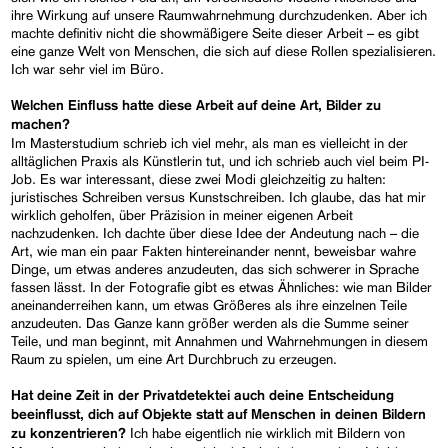
ihre Wirkung auf unsere Raumwahrnehmung durchzudenken. Aber ich
machte definitiv nicht die showmäßigere Seite dieser Arbeit – es gibt
eine ganze Welt von Menschen, die sich auf diese Rollen spezialisieren.
Ich war sehr viel im Büro.
Welchen Einfluss hatte diese Arbeit auf deine Art, Bilder zu
machen?
Im Masterstudium schrieb ich viel mehr, als man es vielleicht in der
alltäglichen Praxis als Künstlerin tut, und ich schrieb auch viel beim PI-
Job. Es war interessant, diese zwei Modi gleichzeitig zu halten:
juristisches Schreiben versus Kunstschreiben. Ich glaube, das hat mir
wirklich geholfen, über Präzision in meiner eigenen Arbeit
nachzudenken. Ich dachte über diese Idee der Andeutung nach – die
Art, wie man ein paar Fakten hintereinander nennt, beweisbar wahre
Dinge, um etwas anderes anzudeuten, das sich schwerer in Sprache
fassen lässt. In der Fotografie gibt es etwas Ähnliches: wie man Bilder
aneinanderreihen kann, um etwas Größeres als ihre einzelnen Teile
anzudeuten. Das Ganze kann größer werden als die Summe seiner
Teile, und man beginnt, mit Annahmen und Wahrnehmungen in diesem
Raum zu spielen, um eine Art Durchbruch zu erzeugen.
Hat deine Zeit in der Privatdetektei auch deine Entscheidung
beeinflusst, dich auf Objekte statt auf Menschen in deinen Bildern
Ich habe eigentlich nie wirklich mit Bildern von
zu konzentrieren?