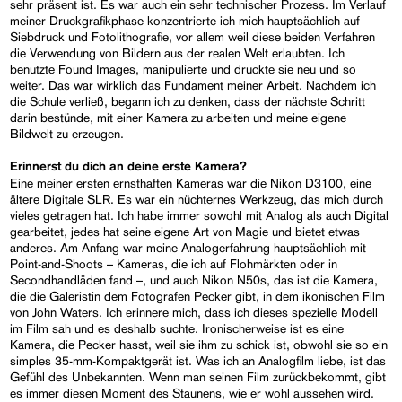
sehr präsent ist. Es war auch ein sehr technischer Prozess. Im Verlauf
meiner Druckgrafikphase konzentrierte ich mich hauptsächlich auf
Siebdruck und Fotolithografie, vor allem weil diese beiden Verfahren
die Verwendung von Bildern aus der realen Welt erlaubten. Ich
benutzte Found Images, manipulierte und druckte sie neu und so
weiter. Das war wirklich das Fundament meiner Arbeit. Nachdem ich
die Schule verließ, begann ich zu denken, dass der nächste Schritt
darin bestünde, mit einer Kamera zu arbeiten und meine eigene
Bildwelt zu erzeugen.
Erinnerst du dich an deine erste Kamera?
Eine meiner ersten ernsthaften Kameras war die Nikon D3100, eine
ältere Digitale SLR. Es war ein nüchternes Werkzeug, das mich durch
vieles getragen hat. Ich habe immer sowohl mit Analog als auch Digital
gearbeitet, jedes hat seine eigene Art von Magie und bietet etwas
anderes. Am Anfang war meine Analogerfahrung hauptsächlich mit
Point-and-Shoots – Kameras, die ich auf Flohmärkten oder in
Secondhandläden fand –, und auch Nikon N50s, das ist die Kamera,
die die Galeristin dem Fotografen Pecker gibt, in dem ikonischen Film
von John Waters. Ich erinnere mich, dass ich dieses spezielle Modell
im Film sah und es deshalb suchte. Ironischerweise ist es eine
Kamera, die Pecker hasst, weil sie ihm zu schick ist, obwohl sie so ein
simples 35-mm-Kompaktgerät ist. Was ich an Analogfilm liebe, ist das
Gefühl des Unbekannten. Wenn man seinen Film zurückbekommt, gibt
es immer diesen Moment des Staunens, wie er wohl aussehen wird.