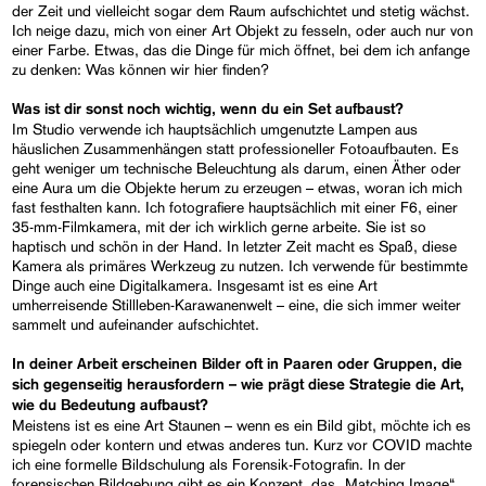
der Zeit und vielleicht sogar dem Raum aufschichtet und stetig wächst.
Ich neige dazu, mich von einer Art Objekt zu fesseln, oder auch nur von
einer Farbe. Etwas, das die Dinge für mich öffnet, bei dem ich anfange
zu denken: Was können wir hier finden?
Was ist dir sonst noch wichtig, wenn du ein Set aufbaust?
Im Studio verwende ich hauptsächlich umgenutzte Lampen aus
häuslichen Zusammenhängen statt professioneller Fotoaufbauten. Es
geht weniger um technische Beleuchtung als darum, einen Äther oder
eine Aura um die Objekte herum zu erzeugen – etwas, woran ich mich
fast festhalten kann. Ich fotografiere hauptsächlich mit einer F6, einer
35-mm-Filmkamera, mit der ich wirklich gerne arbeite. Sie ist so
haptisch und schön in der Hand. In letzter Zeit macht es Spaß, diese
Kamera als primäres Werkzeug zu nutzen. Ich verwende für bestimmte
Dinge auch eine Digitalkamera. Insgesamt ist es eine Art
umherreisende Stillleben-Karawanenwelt – eine, die sich immer weiter
sammelt und aufeinander aufschichtet.
In deiner Arbeit erscheinen Bilder oft in Paaren oder Gruppen, die
sich gegenseitig herausfordern – wie prägt diese Strategie die Art,
wie du Bedeutung aufbaust?
Meistens ist es eine Art Staunen – wenn es ein Bild gibt, möchte ich es
spiegeln oder kontern und etwas anderes tun. Kurz vor COVID machte
ich eine formelle Bildschulung als Forensik-Fotografin. In der
forensischen Bildgebung gibt es ein Konzept, das „Matching Image“