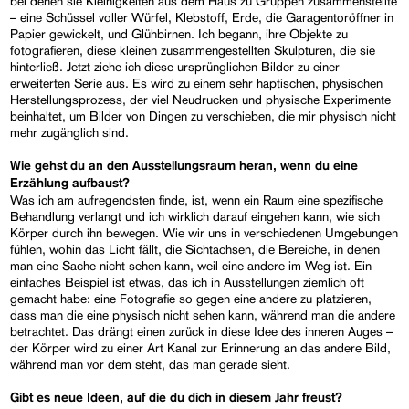
bei denen sie Kleinigkeiten aus dem Haus zu Gruppen zusammenstellte
– eine Schüssel voller Würfel, Klebstoff, Erde, die Garagentoröffner in
Papier gewickelt, und Glühbirnen. Ich begann, ihre Objekte zu
fotografieren, diese kleinen zusammengestellten Skulpturen, die sie
hinterließ. Jetzt ziehe ich diese ursprünglichen Bilder zu einer
erweiterten Serie aus. Es wird zu einem sehr haptischen, physischen
Herstellungsprozess, der viel Neudrucken und physische Experimente
beinhaltet, um Bilder von Dingen zu verschieben, die mir physisch nicht
mehr zugänglich sind.
Wie gehst du an den Ausstellungsraum heran, wenn du eine
Erzählung aufbaust?
Was ich am aufregendsten finde, ist, wenn ein Raum eine spezifische
Behandlung verlangt und ich wirklich darauf eingehen kann, wie sich
Körper durch ihn bewegen. Wie wir uns in verschiedenen Umgebungen
fühlen, wohin das Licht fällt, die Sichtachsen, die Bereiche, in denen
man eine Sache nicht sehen kann, weil eine andere im Weg ist. Ein
einfaches Beispiel ist etwas, das ich in Ausstellungen ziemlich oft
gemacht habe: eine Fotografie so gegen eine andere zu platzieren,
dass man die eine physisch nicht sehen kann, während man die andere
betrachtet. Das drängt einen zurück in diese Idee des inneren Auges –
der Körper wird zu einer Art Kanal zur Erinnerung an das andere Bild,
während man vor dem steht, das man gerade sieht.
Gibt es neue Ideen, auf die du dich in diesem Jahr freust?