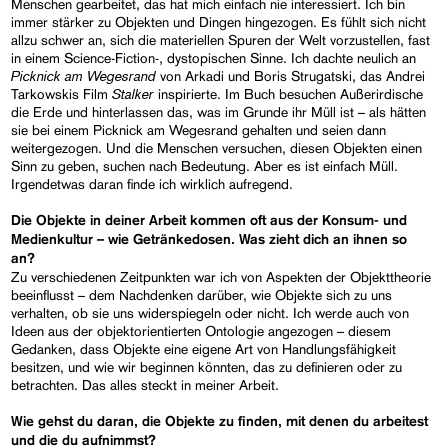
Menschen gearbeitet, das hat mich einfach nie interessiert. Ich bin
immer stärker zu Objekten und Dingen hingezogen. Es fühlt sich nicht
allzu schwer an, sich die materiellen Spuren der Welt vorzustellen, fast
in einem Science-Fiction-, dystopischen Sinne. Ich dachte neulich an
Picknick am Wegesrand
von Arkadi und Boris Strugatski, das Andrei
Stalker
Tarkowskis Film
inspirierte. Im Buch besuchen Außerirdische
die Erde und hinterlassen das, was im Grunde ihr Müll ist – als hätten
sie bei einem Picknick am Wegesrand gehalten und seien dann
weitergezogen. Und die Menschen versuchen, diesen Objekten einen
Sinn zu geben, suchen nach Bedeutung. Aber es ist einfach Müll.
Irgendetwas daran finde ich wirklich aufregend.
Die Objekte in deiner Arbeit kommen oft aus der Konsum- und
Medienkultur – wie Getränkedosen. Was zieht dich an ihnen so
an?
Zu verschiedenen Zeitpunkten war ich von Aspekten der Objekttheorie
beeinflusst – dem Nachdenken darüber, wie Objekte sich zu uns
verhalten, ob sie uns widerspiegeln oder nicht. Ich werde auch von
Ideen aus der objektorientierten Ontologie angezogen – diesem
Gedanken, dass Objekte eine eigene Art von Handlungsfähigkeit
besitzen, und wie wir beginnen könnten, das zu definieren oder zu
betrachten. Das alles steckt in meiner Arbeit.
Wie gehst du daran, die Objekte zu finden, mit denen du arbeitest
und die du aufnimmst?