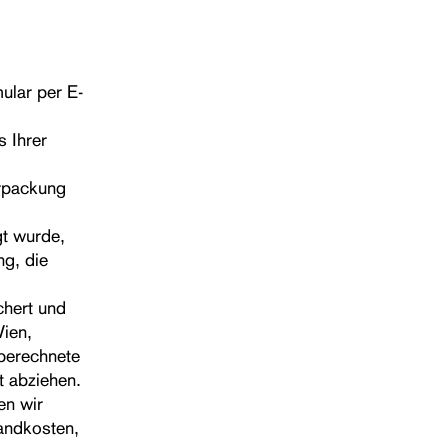
ular per E-
s Ihrer
erpackung
gt wurde,
ng, die
chert und
ien,
 berechnete
t abziehen.
en wir
andkosten,