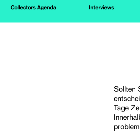
Collectors Agenda
Interviews
Sollten 
entschei
Tage Ze
Innerha
probleml