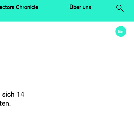
lectors Chronicle
Über uns
.
En
m
 sich 14
ten.