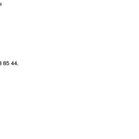
s
3 85 44.