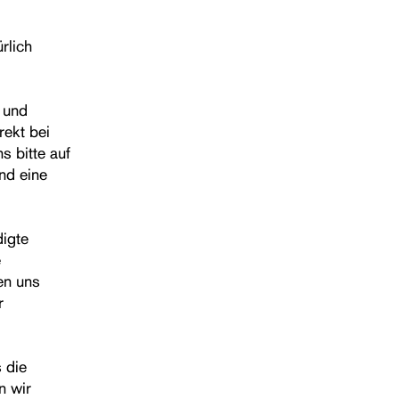
rlich
t und
rekt bei
s bitte auf
nd eine
digte
e
en uns
r
s die
n wir