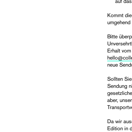
auf das
Kommt die 
umgehend 
Bitte überp
Unversehrt
Erhalt vom
hello@col
neue Sendu
Sollten Si
Sendung nic
gesetzlich
aber, unse
Transportv
Da wir auss
Edition in 