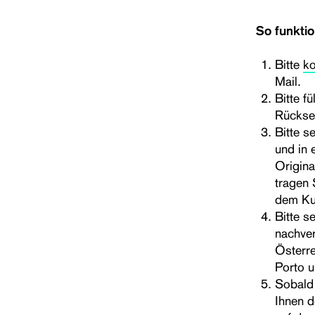
So funktio
Bitte
ko
Mail.
Bitte f
Rückse
Bitte s
und in 
Origina
tragen 
dem Ku
Bitte s
nachver
Österre
Porto u
Sobald 
Ihnen d